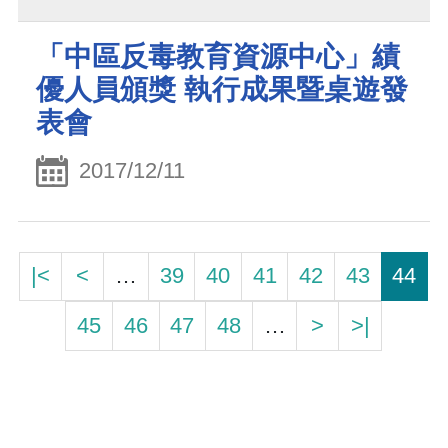
「中區反毒教育資源中心」績
優人員頒獎 執行成果暨桌遊發
表會
2017/12/11
|<
<
…
39
40
41
42
43
44
45
46
47
48
…
>
>|