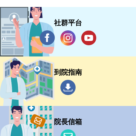
社群平台
到院指南
院長信箱