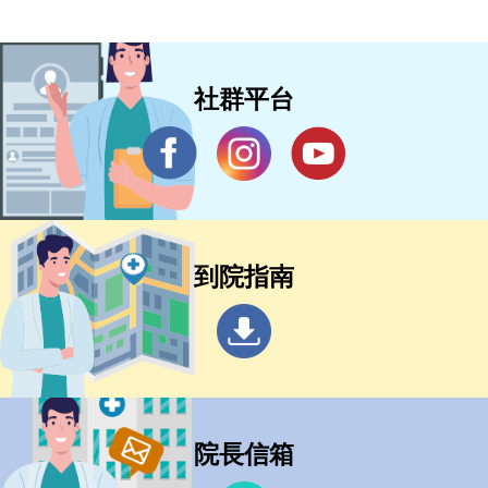
社群平台
到院指南
院長信箱