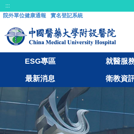
:::
院外單位健康通報
實名登記系統
ESG專區
就醫服
最新消息
衛教資