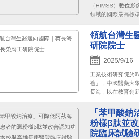
（HIMSS）數位影
領域的國際最高標準
慧醫療的每個面向
徵我們在 智慧醫療
領航台灣生
研院院士
2025/9/16
工業技術研究院於昨
禮」，中國醫藥大
長海，以在教育創
院士」殊榮，由副
與研發領域的深耕
「苯甲酸鈉
因癌症與AI醫療研
粉樣β肽並
院臨床試驗