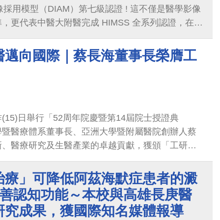
像採用模型（DIAM）第七級認證 ! 這不僅是醫學影像
，更代表中醫大附醫完成 HIMSS 全系列認證，在智
都獲得國際級肯定，這一張完整的「滿貫證書」，象
、影像醫學、臨床應用 上皆已達到世界級水準。
醫邁向國際｜蔡長海董事長榮膺工
(15)日舉行「52周年院慶暨第14屆院士授證典
學暨醫療體系董事長、亞洲大學暨附屬醫院創辦人蔡
新、醫療研究及生醫產業的卓越貢獻，獲頒「工研院
總統蕭美琴親自授證。蕭副總統盛讚蔡董事長在醫療
，中醫大附醫不僅屢獲國際評比肯定，更在新藥、基
治療」可降低阿茲海默症患者的澱
發上，為台灣生醫產業奠定了國際地位。
改善認知功能～本校與高雄長庚醫
研究成果，獲國際知名媒體報導