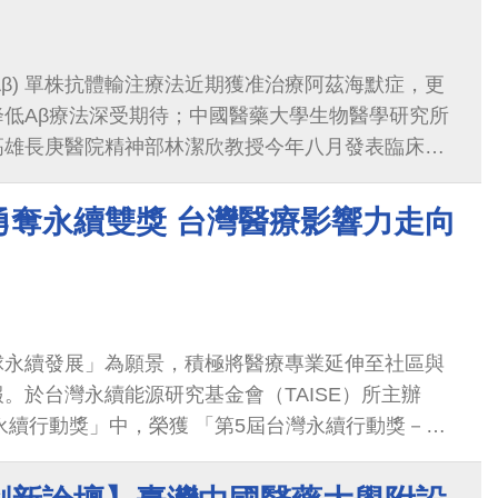
(Aβ) 單株抗體輸注療法近期獲准治療阿茲海默症，更
降低Aβ療法深受期待；中國醫藥大學生物醫學研究所
高雄長庚醫院精神部林潔欣教授今年八月發表臨床試
苯甲酸鈉口服療法可降低阿茲海默症患者血液Aβ並改
性高且給藥便捷，獲國際知名媒體報導！
勇奪永續雙獎 台灣醫療影響力走向
球永續發展」為願景，積極將醫療專業延伸至社區與
。於台灣永續能源研究基金會（TAISE）所主辦
灣永續行動獎」中，榮獲 「第5屆台灣永續行動獎－銀
亞太永續行動獎－銅獎」，展現台灣醫療推動永續發展