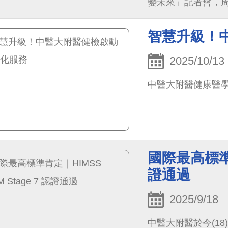
變未來」記者會，周
伴林增連慈善基金會
守護女孩權益的堅
智慧升級！
證，三方共同簽署
跨國合作，為更多
2025/10/13
變。
中醫大附醫健康醫
國際最高標準肯定
證通過
2025/9/18
中醫大附醫於今(1