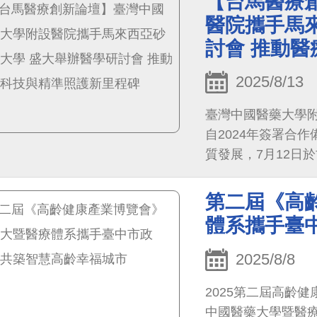
【台馬醫療
醫院攜手馬
討會 推動
2025/8/13
臺灣中國醫藥大學附設
自2024年簽署合
質發展，7月12日於
Medical Technol
癌症質子治療、醫
第二屆《高
尖端技術。中醫大
體系攜手臺
次會議不僅展現臺
作的新篇章，期盼
2025/8/8
2025第二屆高齡
中國醫藥大學暨醫