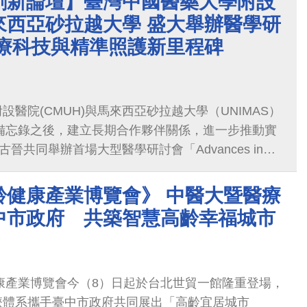
創新論壇】臺灣中國醫藥大學附設
來西亞砂拉越大學 盛大舉辦醫學研
醫療科技與精準照護新里程碑
醫院(CMUH)與馬來西亞砂拉越大學（UNIMAS）
作備忘錄之後，建立長期合作夥伴關係，進一步推動實
古晉共同舉辦首場大型醫學研討會「Advances in
ogy and Patient Care Symposium」，聚焦肥胖治療、
療人工智慧、帕金森症新療法及心房顫動治療等精准
齡健康產業博覽會》 中醫大暨醫療
附醫國際醫療中心黃致錕院長在開幕致詞中表示，此
中市政府 共築智慧高齡幸福城市
灣在精准醫療與創新科技的成果，也開啟台馬醫療合
雙方持續深化交流、共同造福民眾健康。
健康產業博覽會今（8）日起於台北世貿一館隆重登場，
療體系攜手臺中市政府共同展出「高齡宜居城市