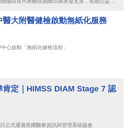
德陽院長代表醫院捐贈10萬美金支票，長期公益夥
林嘉琪董事長亦響應捐贈10萬美金，象徵跨界攜手
定承諾。現場並邀請世展會年度代言人張艾嘉一同見
中醫大附醫健檢啟動無紙化服務
倡議，期盼以醫療與教育的力量，從尼泊爾開始展開
因月經與性別不平等待遇受限的地區帶來希望與改
學中心啟動「無紙化健檢流程」
｜HIMSS DIAM Stage 7 認
8)日正式通過美國醫療資訊與管理系統協會