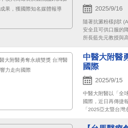
2025/9/16
隨著抗澱粉樣β肰 
安全且可供口服的
所長藍先元教授與
驗研究成果，顯示
善認知功能，安全
中醫大附醫
國際
2025/9/15
中醫大附醫以「全
國際，近日再傳捷報
「2025亞太暨台
獎」 與 「第4屆
的國際影響力。