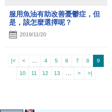
服用魚油有助改善憂鬱症，但
是，該怎麼選擇呢？
2019/11/20
|<
<
…
4
5
6
7
8
9
10
11
12
13
…
>
>|