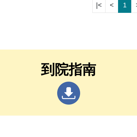
|<
<
1
到院指南