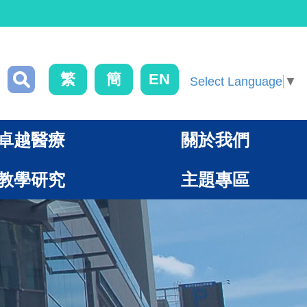
繁
簡
EN
Select Language
▼
卓越醫療
關於我們
教學研究
主題專區