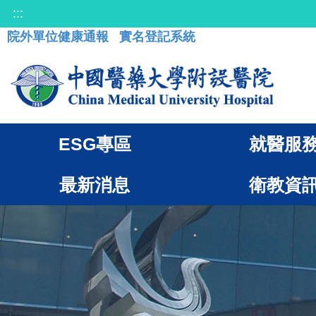
:::
院外單位健康通報
實名登記系統
ESG專區
就醫服
最新消息
衛教資