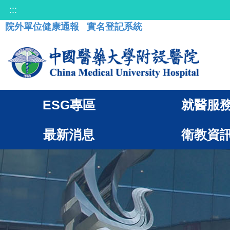
:::
院外單位健康通報
實名登記系統
ESG專區
就醫服
最新消息
衛教資