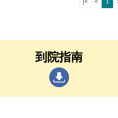
|<
<
1
到院指南