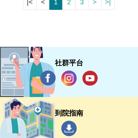
|<
<
1
2
3
>
>|
社群平台
到院指南