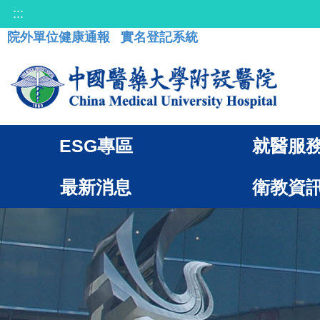
:::
院外單位健康通報
實名登記系統
ESG專區
就醫服
最新消息
衛教資