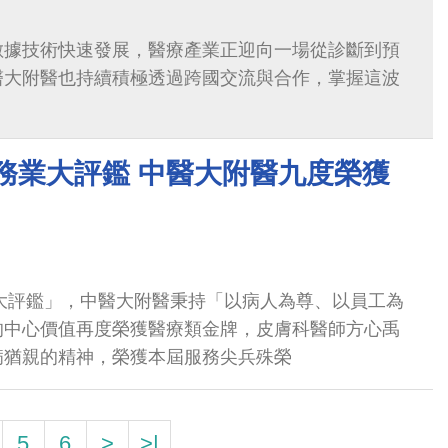
數據技術快速發展，醫療產業正迎向一場從診斷到預
醫大附醫也持續積極透過跨國交流與合作，掌握這波
服務業大評鑑 中醫大附醫九度榮獲
業大評鑑」，中醫大附醫秉持「以病人為尊、以員工為
的中心價值再度榮獲醫療類金牌，皮膚科醫師方心禹
病猶親的精神，榮獲本屆服務尖兵殊榮
5
6
>
>|