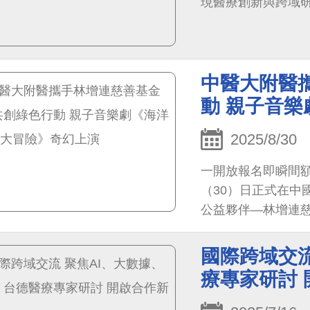
現醫療創新與跨域
中醫大附醫
動 親子音
2025/8/30
一開放報名即瞬間
（30）日正式在中
公益夥伴—林增連
下，將生動故事與
幻旅程。
國際跨域交流
療專家研討