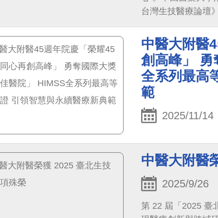
台灣生技醫療論壇
破，而在於底層「
的工作流程創新。
中醫大附醫4
創高峰」 勇
全系列最高
範
2025/11/14
中醫大附醫榮
2025/9/26
第 22 屆「202