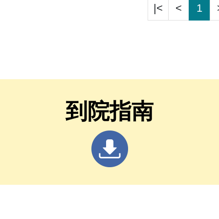
|<
<
1
到院指南