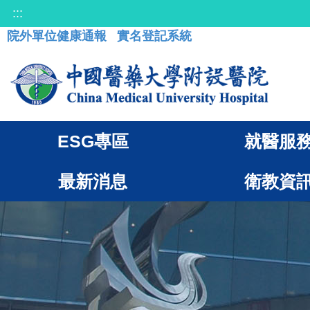
:::
院外單位健康通報
實名登記系統
ESG專區
就醫服
最新消息
衛教資