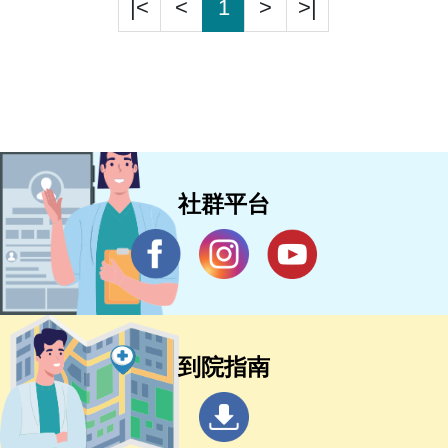
|<
<
1
>
>|
社群平台
到院指南