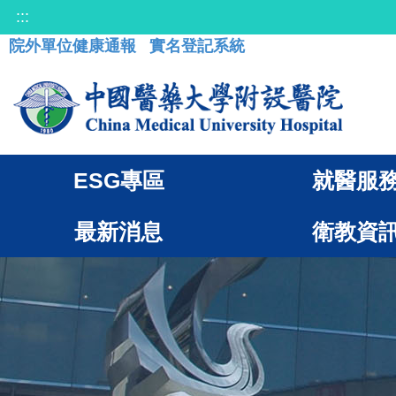
:::
院外單位健康通報
實名登記系統
ESG專區
就醫服
最新消息
衛教資