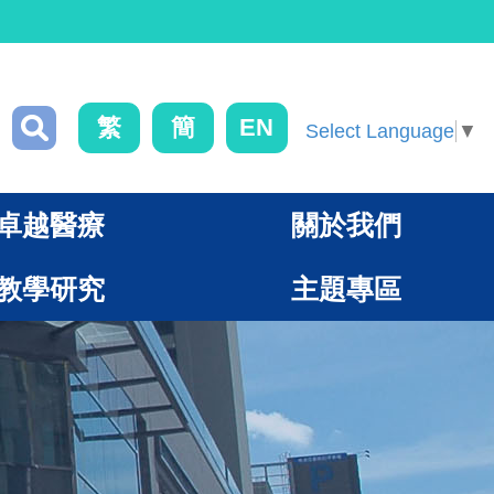
繁
簡
EN
Select Language
▼
卓越醫療
關於我們
教學研究
主題專區