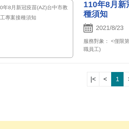
110年8月
種須知
2021/8/23
服務對象： <僅限
職員工)
|<
<
1