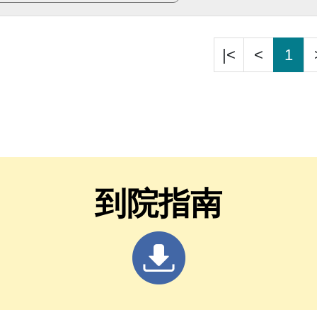
|<
<
1
到院指南