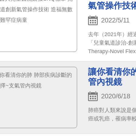
氣管操作技
2022/5/11
去年（2021年）
「兒童氣道診治-創新氣管操
Therapy-Novel F
國家品質標章特色醫
臨床上累積超過10
讓你看清你
次被引用。
管內視鏡
2020/6/18
肺癌對人類來說是
癌或乳癌，罹病率