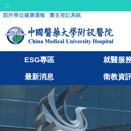
:::
院外單位健康通報
實名登記系統
ESG專區
就醫服
最新消息
衛教資