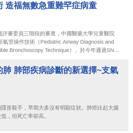
術 造福無數急重難罕症病童
經過評審委員三階段的審查，中國醫藥大學兒童醫院
作技術（Pediatric Airway Diagnosis and
lexible Bronchoscopy Technique）」於今年通過SNQ
療認證。宋文舉副院長自行研發此技術已逾30年，
,000例的檢查與治療個案，所發表的30餘篇論文亦多
的肺 肺部疾病診斷的新選擇~支氣
個隱形殺手，早期大多沒有明顯症狀。肺癌比起大腸
較低，但死亡率卻高。