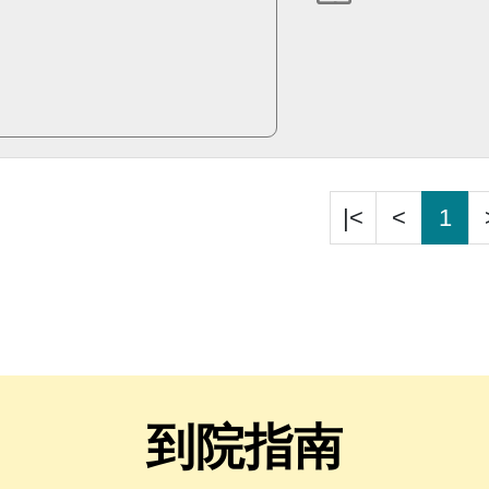
|<
<
1
到院指南