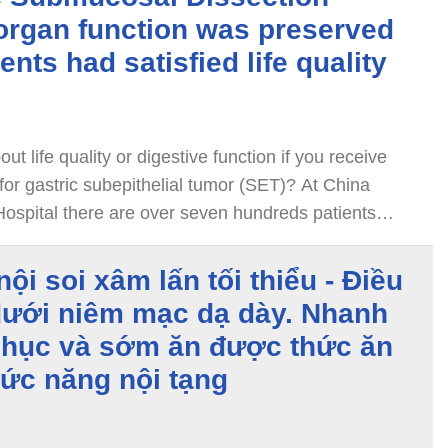
organ function was preserved
ents had satisfied life quality
t life quality or digestive function if you receive
for gastric subepithelial tumor (SET)? At China
Hospital there are over seven hundreds patients
c submucosal dissection
ội soi xâm lấn tối thiểu - Điều
 dưới niêm mạc dạ dày. Nhanh
phục và sớm ăn được thức ăn
ức năng nội tạng