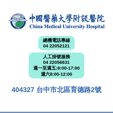
總機電話專線
04 22052121
人工掛號服務
04 22056631
週一至週五:8:00-17:00
週六8:00-12:00
404327 台中市北區育德路2號