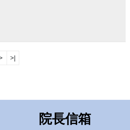
>
>|
院長信箱