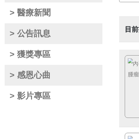
> 醫療新聞
目前
> 公告訊息
> 獲獎專區
> 感恩心曲
> 影片專區