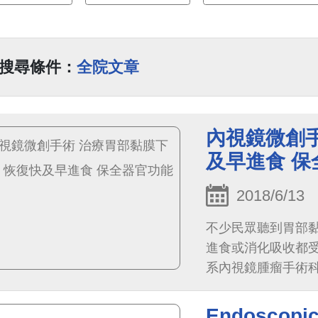
搜尋條件：
全院文章
內視鏡微創手
及早進食 保
2018/6/13
不少民眾聽到胃部
進食或消化吸收都
系內視鏡腫瘤手術
Endoscopic