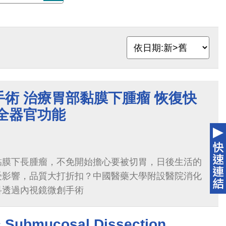
術 治療胃部黏膜下腫瘤 恢復快
全器官功能
黏膜下長腫瘤，不免開始擔心要被切胃，日後生活的
受影響，品質大打折扣？中國醫藥大學附設醫院消化
科透過內視鏡微創手術
 Submucosal Dissection