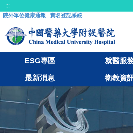
:::
院外單位健康通報
實名登記系統
ESG專區
就醫服
最新消息
衛教資