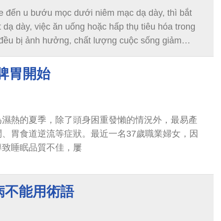
e đến u bướu mọc dưới niêm mạc dạ dày, thì bắt
ắt dạ dày, việc ăn uống hoặc hấp thụ tiêu hóa trong
đều bị ảnh hưởng, chất lượng cuộc sống giảm
a Phẫu thuật u bướu nội soi hệ thống tiêu hóa của
i học Y dược Trung Quốc thông qua phẫu thuật nội
脾胃開始
ểu “”Phẫu thuật cắt tách dưới niêm mạc sau nội soi
ubmucosal Dissection)”
為濕熱的夏季，除了頭身困重發懶的情況外，最易產
、胃食道逆流等症狀。最近一名37歲職業婦女，因
導致睡眠品質不佳，屢
病不能用術語