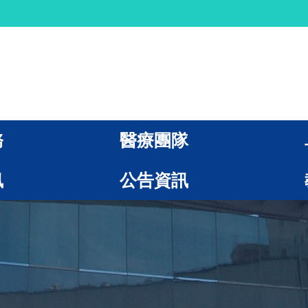
務
醫療團隊
訊
公告資訊