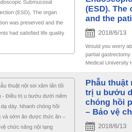
(ESD). The 
and the pati
2018/6/13
Would you worry abou
partial gastrectomy 
Medical University 
received endoscopi
Phẫu thuật n
trị u bướu
chóng hồi 
– Bảo vệ ch
2018/6/13