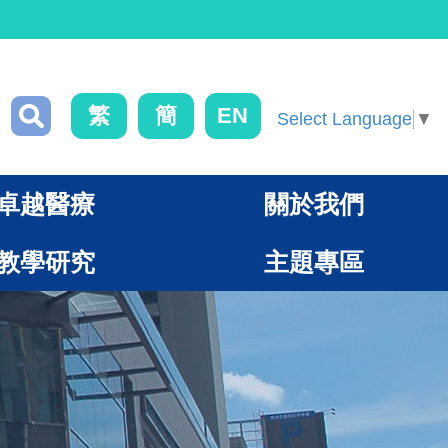
繁
簡
EN
Select Language
▼
卓越醫療
關於我們
教學研究
主題專區