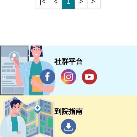
|<
<
1
>
>|
社群平台
到院指南