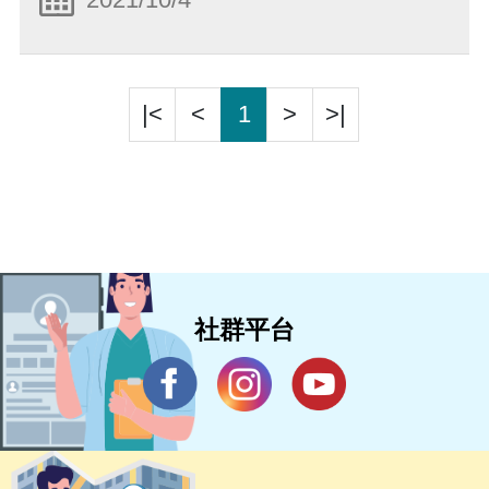
|<
<
1
>
>|
社群平台