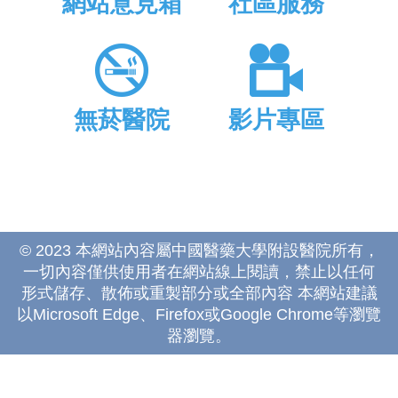
網站意見箱
社區服務
無菸醫院
影片專區
© 2023 本網站內容屬中國醫藥大學附設醫院所有，
一切內容僅供使用者在網站線上閱讀，禁止以任何
形式儲存、散佈或重製部分或全部內容 本網站建議
以Microsoft Edge、Firefox或Google Chrome等瀏覽
器瀏覽。