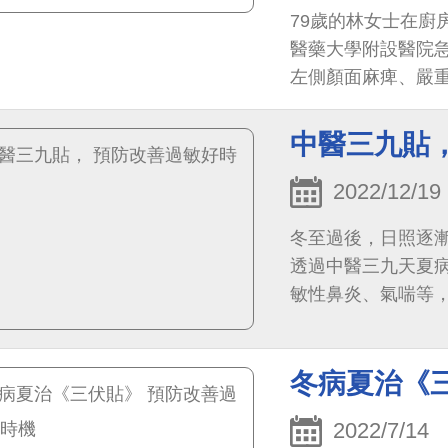
79歲的林女士在廚
醫藥大學附設醫院
左側顏面麻痺、嚴
圍腦中風，需要立
積，中醫大附醫專家團
中醫三九貼
CT, NCCT）
劑進行腦部灌流掃描（C
2022/12/19
範圍；為避免長者
冬至過後，日照逐
評估的準確性，中
透過中醫三九天夏
「iStroke腦中
敏性鼻炎、氣喘等
CT腦部影像，並
區域落點與體積，
風，結合後續AI分
冬病夏治《
助醫師判斷其治療
2022/7/14