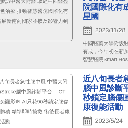
色，尤其癌症中西醫
院國際化有
團感到驚艷。
星國
2023/11/28
中國醫藥大學附設
有成，今年初在新加坡獲得
智慧醫院Smart Hosp
知名度，將衛福部
更將影響力擴及到
近八旬長者急
腦中風診斷平
秒鎖定腦傷區
康復能活動
2023/5/24