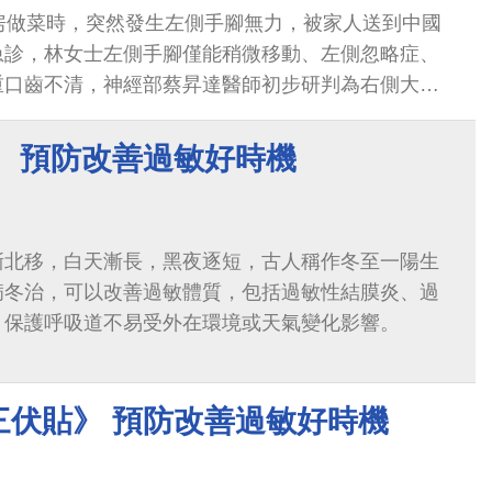
房做菜時，突然發生左側手腳無力，被家人送到中國
急診，林女士左側手腳僅能稍微移動、左側忽略症、
重口齒不清，神經部蔡昇達醫師初步研判為右側大範
即進行電腦斷層掃描，幫助找到腦部受損位置與面
隊先以無顯影劑的腦部斷層影像（Non-contrast
， 預防改善過敏好時機
確認林女士損傷狀況，接著跳開一般傳統途徑：以注射顯影
T perfusion, CTP）來幫助判斷腦中風位置與其
施打顯影劑可能突發的健康風險，以及加速醫師臨床
漸北移，白天漸長，黑夜逐短，古人稱作冬至一陽生
醫大附醫專家團隊隨即啟動人工智慧中心開發的
病冬治，可以改善過敏體質，包括過敏性結膜炎、過
風診斷平台」，運用AI大數據建構的人工智慧模型，分析
，保護呼吸道不易受外在環境或天氣變化影響。
模擬其施打顯影劑後的影像，來預測林女士損傷的腦部
診斷出林女士為右側中大腦動脈阻塞導致缺血性腦中
析CTP得到的可救治區域與不可救治區域等資訊，輔
三伏貼》 預防改善過敏好時機
成效。