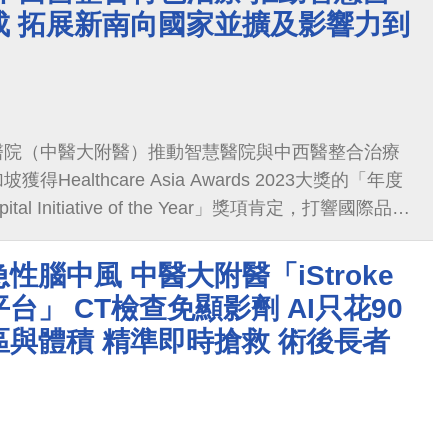
整合治療成果與中醫結合AI醫療多元應用也讓參訪
成 拓展新南向國家並擴及影響力到
醫院（中醫大附醫）推動智慧醫院與中西醫整合治療
Healthcare Asia Awards 2023大獎的「年度
ital Initiative of the Year」獎項肯定，打響國際品牌
醫衛新南向計畫推動到馬來西亞與汶萊兩國家以外，
新加坡。
性腦中風 中醫大附醫「iStroke
台」 CT檢查免顯影劑 AI只花90
與體積 精準即時搶救 術後長者