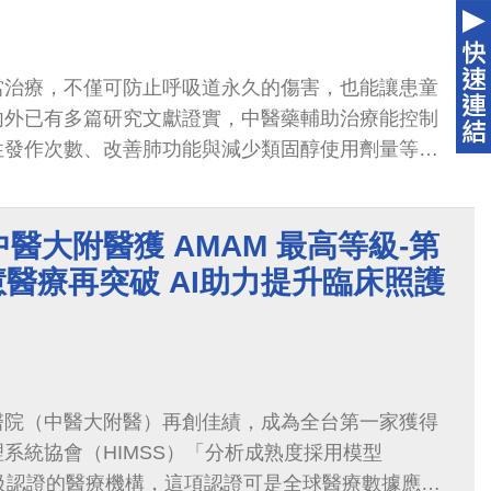
當治療，不僅可防止呼吸道永久的傷害，也能讓患童
內外已有多篇研究文獻證實，中醫藥輔助治療能控制
性發作次數、改善肺功能與減少類固醇使用劑量等。
喘中西醫聯合門診」，由中醫兒科賴琬郁主任、王婕
，與小兒過敏免疫風濕科魏長菁主任、楊樹文醫師聯
醫大附醫獲 AMAM 最高等級-第
合門診於2021年起連續三年榮獲「SNQ國家品質標
續提供氣喘兒最完善的中西醫整合照護。
慧醫療再突破 AI助力提升臨床照護
醫院（中醫大附醫）再創佳績，成為全台第一家獲得
系統協會（HIMSS）「分析成熟度採用模型
7 級認證的醫療機構，這項認證可是全球醫療數據應用