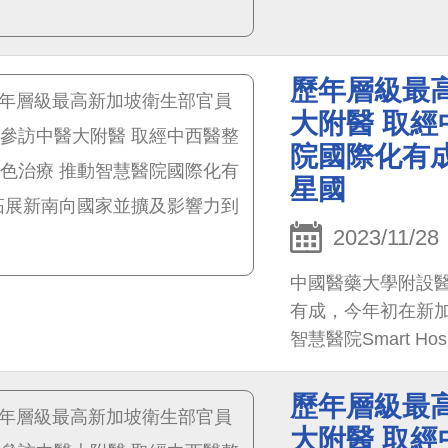
歷年層級最
大附醫 取經
院國際化有
星國
2023/11/28
中國醫藥大學附設
有成，今年初在新加坡獲得
智慧醫院Smart Hosp
知名度，將衛福部
更將影響力擴及到
歷年層級最
長麥錫威率團於27
大附醫 取經