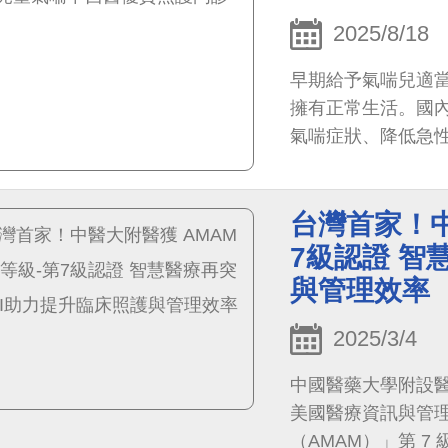
2025/8/18
早期給予氣喘兒適
擁有正常生活。國
氣喘症狀、降低急
本院開設「兒童氣
醫師、蔡妙君醫師
台灣首家！中
合診療，此中西醫聯
章」認證肯定，持
7級認證 智
與管理效率
2025/3/4
中國醫藥大學附設
美國醫療資訊與管理
（AMAM）」第 