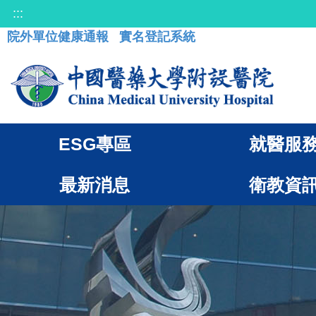
:::
院外單位健康通報
實名登記系統
ESG專區
就醫服
最新消息
衛教資