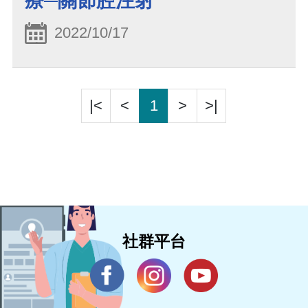
療─關節腔注射
2022/10/17
|<
<
1
>
>|
社群平台