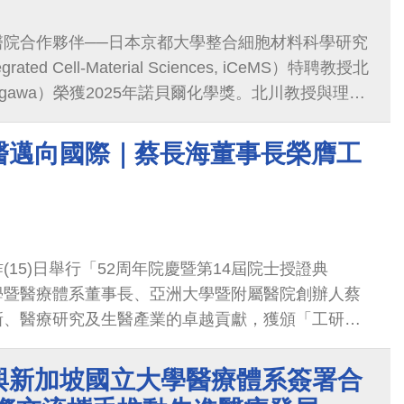
醫院合作夥伴──日本京都大學整合細胞材料科學研究
ntegrated Cell-Material Sciences, iCeMS）特聘教授北
itagawa）榮獲2025年諾貝爾化學獎。北川教授與理
d Robson）及奧馬爾・亞吉（Omar M. Yaghi）共
架構技術獲此殊榮，其研究成果奠定金屬有機框架
醫邁向國際｜蔡長海董事長榮膺工
ic Frameworks, MOFs）領域的基礎，推動能源、環境與
展。
(15)日舉行「52周年院慶暨第14屆院士授證典
學暨醫療體系董事長、亞洲大學暨附屬醫院創辦人蔡
新、醫療研究及生醫產業的卓越貢獻，獲頒「工研院
總統蕭美琴親自授證。蕭副總統盛讚蔡董事長在醫療
，中醫大附醫不僅屢獲國際評比肯定，更在新藥、基
與新加坡國立大學醫療體系簽署合
發上，為台灣生醫產業奠定了國際地位。