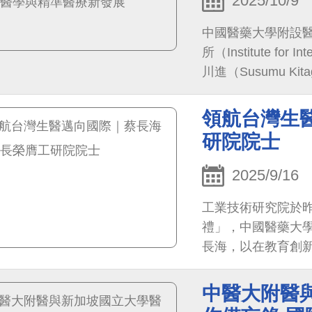
2025/10/9
中國醫藥大學附設
所（Institute for I
川進（Susumu K
查・羅布森（Richar
同因開發新型分子
領航台灣生
（Metal–Organ
研院院士
生醫應用的創新發
2025/9/16
工業技術研究院於昨
禮」，中國醫藥大
長海，以在教育創
院士」殊榮，由副
與研發領域的深耕
中醫大附醫
因癌症與AI醫療研