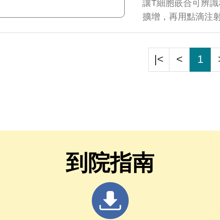
讓T細胞嵌合可辨
擴增，再用點滴注
|<
<
1
到院指南