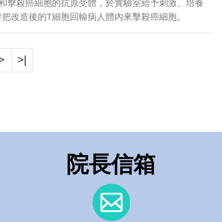
識和擊殺癌細胞的抗原受體，於實驗室給予刺激、培養
射把改造後的T細胞回輸病人體內來擊殺癌細胞。
>
>|
院長信箱