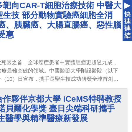
靶向CAR-T細胞治療技術 中醫大
聖生技 部分動物實驗癌細胞全消
肺癌、胰臟癌、大腸直腸癌、惡性腦
受惠
大死因之首，全球癌症患者中實體腫瘤更超過九成，
胞治療最難突破的領域。中國醫藥大學附設醫院（以下
（10）日宣布，攜手長聖生技成功研發全球首創
向外泌體平台」，可直接在體內編程T細胞，生成具多靶向
CAR-T細胞，於多項實體癌動物實驗中展現顯著療
作夥伴京都大學 iCeMS特聘教授
癌細胞，為末期實體癌治療帶來全新策略。
諾貝爾化學獎 臺日尖端科研攜手
再生醫學與精準醫療新發展