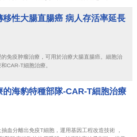
療的惡性腫瘤，病人積極樂觀，並搭配先進的細胞治
，令人欣慰。神經外科為中醫大附醫強項與特色，先
轉移性大腸直腸癌 病人存活率延長
惠的是國人然後擴展到國際，9月14日中醫大體系三
西亞神經外科年會上演講 ，陳春忠部長在年會上分享
，台、馬神經外科醫學會更進一步簽署MOU，加強醫
型的免疫肿瘤治療，可用於治療大腸直腸癌。細胞治
和CAR-T細胞治療。
的海豹特種部隊-CAR-T細胞治療
身上抽血分離出免疫T細胞，運用基因工程改造技術 ，