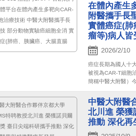
在體內產生多
附醫攜手長
實體癌症(
瘤等)病人皆
2026/2/10
癌症長期為國人十
被視為CAR-T細
簡稱中醫大附醫）今
「EXO 001靶
辨識能力的奈米抗體
中醫大附醫合
效，甚至完全清除
北川進 榮獲
推動 深化