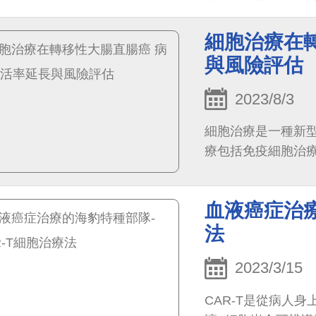
示，此為相當難治
療，獲得不錯成效
細胞治療在
進的醫療技術最先受
與風險評估
位醫師受邀在馬來
細胞治療成功經驗
2023/8/3
學交流合作。
細胞治療是一種新
療包括免疫細胞治療
血液癌症治療
法
2023/3/15
CAR-T是從病人