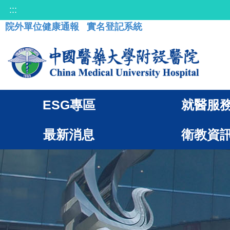
:::
院外單位健康通報
實名登記系統
ESG專區
就醫服
最新消息
衛教資