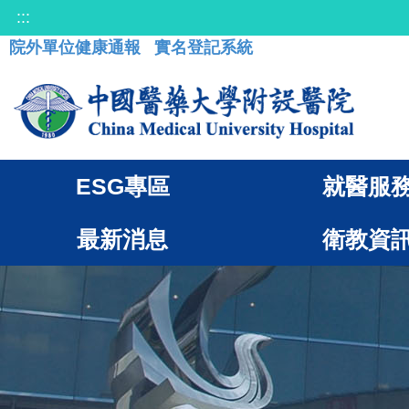
:::
院外單位健康通報
實名登記系統
ESG專區
就醫服
最新消息
衛教資