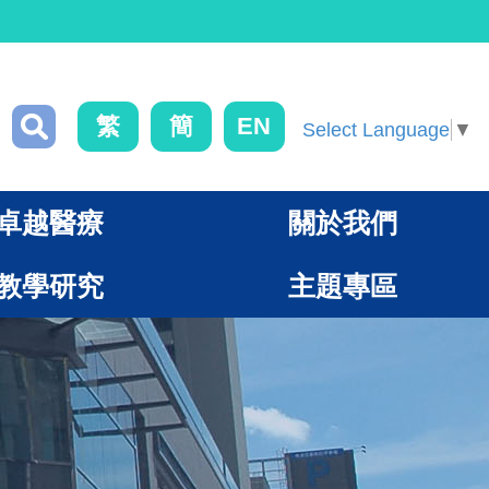
繁
簡
EN
Select Language
▼
卓越醫療
關於我們
教學研究
主題專區