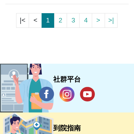
|<
<
1
2
3
4
>
>|
社群平台
到院指南