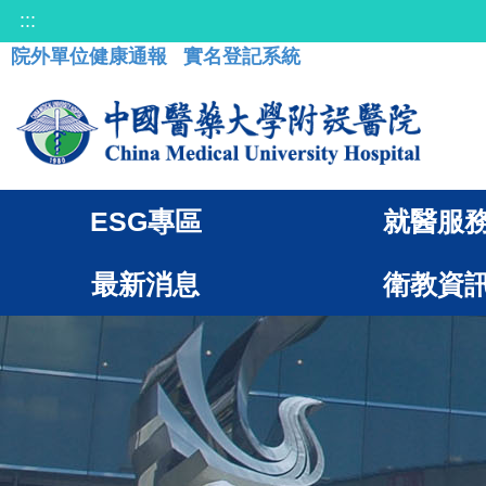
:::
院外單位健康通報
實名登記系統
ESG專區
就醫服
最新消息
衛教資