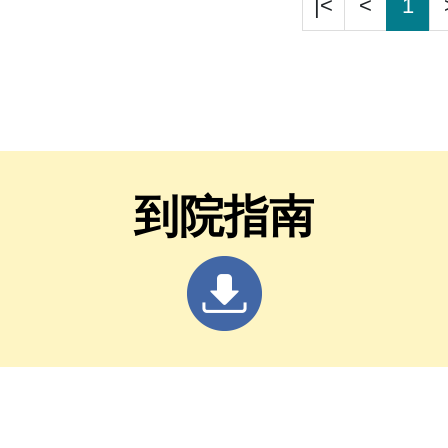
|<
<
1
到院指南