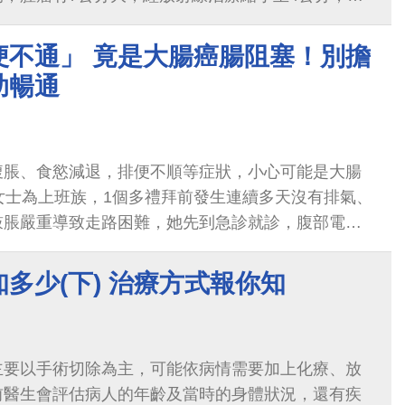
除腫瘤但無法保留肛門。
便不通」 竟是大腸癌腸阻塞！別擔
助暢通
腹脹、食慾減退，排便不順等症狀，小心可能是大腸
女士為上班族，1個多禮拜前發生連續多天沒有排氣、
鼓脹嚴重導致走路困難，她先到急診就診，腹部電腦
腸腫瘤造成大腸阻塞，引起「吃不下、便不通」，需
多少(下) 治療方式報你知
主要以手術切除為主，可能依病情需要加上化療、放
前醫生會評估病人的年齡及當時的身體狀況，還有疾