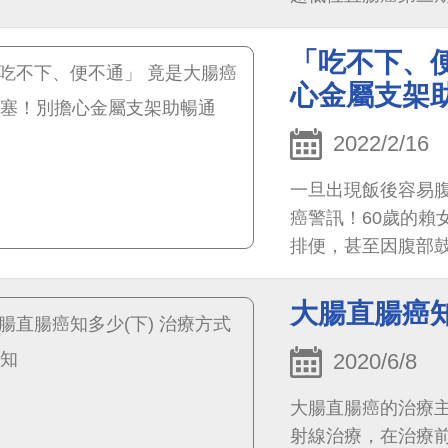
師仍建議需開刀切
「吃不下、
心金屬支架
2022/2/16
一旦出現飯後容易
癌警訊！60歲的賴
排便，甚至因腹部
斷層懷疑，因為大
緊急治療。
大腸直腸癌知
2020/6/8
大腸直腸癌的治療
射線治療，在治療