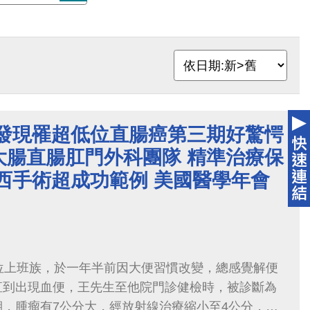
 發現罹超低位直腸癌第三期好驚愕
大腸直腸肛門外科團隊 精準治療保
西手術超成功範例 美國醫學年會
位上班族，於一年半前因大便習慣改變，總感覺解便
直到出現血便，王先生至他院門診健檢時，被診斷為
，腫瘤有7公分大，經放射線治療縮小至4公分，醫