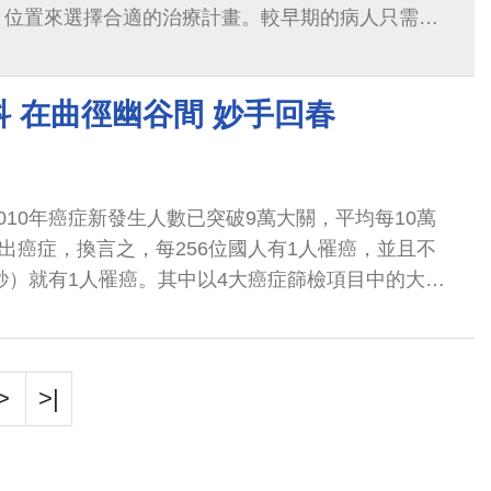
、位置來選擇合適的治療計畫。較早期的病人只需要
期（或部分第二期）的病人會因病情需要...
 在曲徑幽谷間 妙手回春
010年癌症新發生人數已突破9萬大關，平均每10萬
斷出癌症，換言之，每256位國人有1人罹癌，並且不
8秒）就有1人罹癌。其中以4大癌症篩檢項目中的大腸
多，2010年較2009年增加1552人...
>
>|