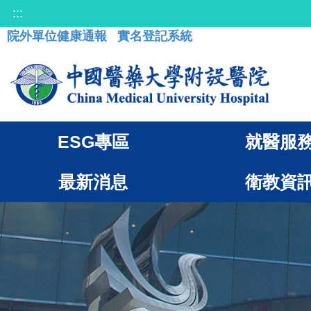
:::
院外單位健康通報
實名登記系統
ESG專區
就醫服
最新消息
衛教資