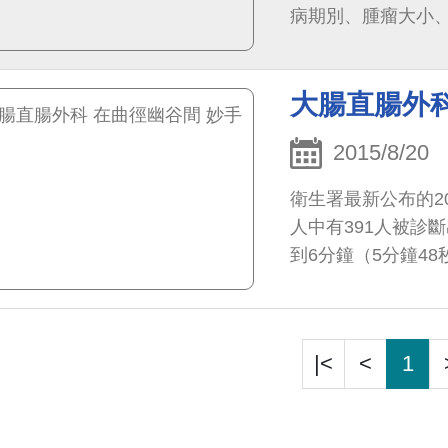
病期別、腫瘤大小
手術切除，第三第四
大腸直腸外科
2015/8/20
衛生署最新公布的2
人中有391人被診
到6分鐘（5分鐘4
直腸癌，病患人數增加最
|<
<
1