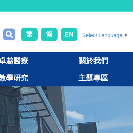
繁
簡
EN
Select Language
▼
卓越醫療
關於我們
教學研究
主題專區