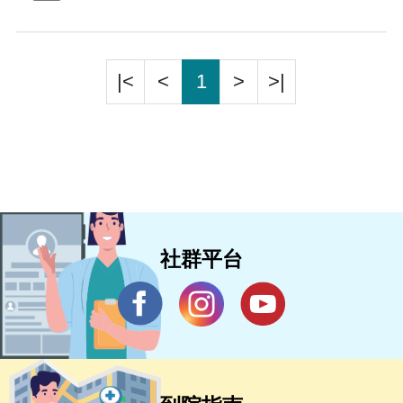
|<
<
1
>
>|
社群平台