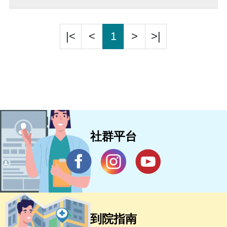
|<
<
1
>
>|
社群平台
到院指南