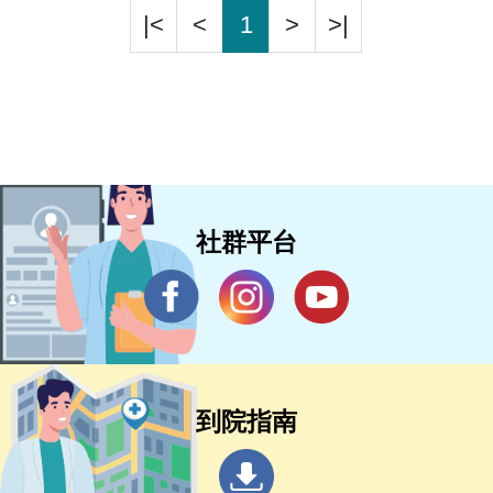
|<
<
1
>
>|
社群平台
到院指南