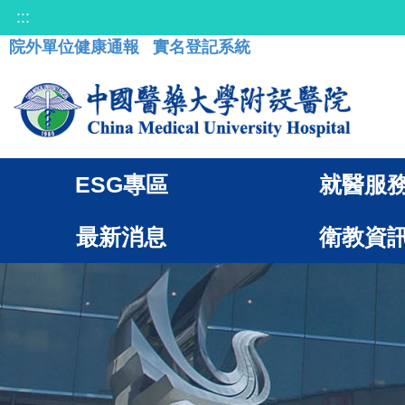
:::
院外單位健康通報
實名登記系統
ESG專區
就醫服
最新消息
衛教資