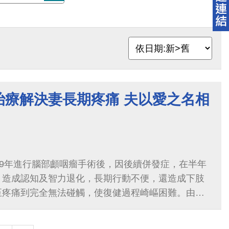
治療解決妻長期疼痛 夫以愛之名相
99年進行腦部顱咽瘤手術後，因後續併發症，在半年
，造成認知及智力退化，長期行動不便，還造成下肢
至疼痛到完全無法碰觸，使復健過程崎嶇困難。由於
況無法克服，來到中國醫藥大學附設醫院疼痛中心求
射頻治療技術，高度選擇性地破壞關節神經...