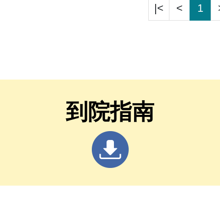
|<
<
1
到院指南