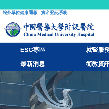
:::
院外單位健康通報
實名登記系統
ESG專區
就醫服
最新消息
衛教資