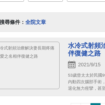
搜尋條件：
全院文章
水冷式射頻
伴復健之路
2021/9/15
53歲曾太太於民國
內動四次腦部手術
退化無力痙攣，甚
雙腳髖關節疼痛狀
診，醫師利用水冷式