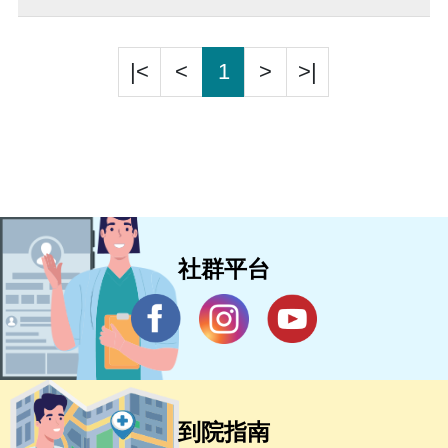
|<
<
1
>
>|
社群平台
到院指南