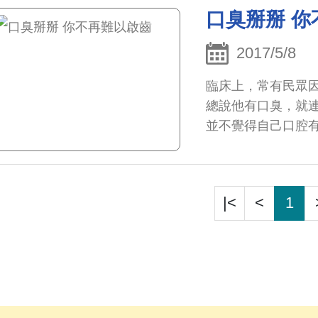
口臭掰掰 
2017/5/8
臨床上，常有民眾
總說他有口臭，就
並不覺得自己口腔
戶。
|<
<
1