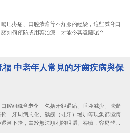
、嘴巴疼痛、口腔潰瘍等不舒服的經驗，這些威脅口
，該如何預防或用藥治療，才能令其遠離呢？
晚福 中老年人常見的牙齒疾病與保
，口腔組織會老化，包括牙齦退縮、唾液減少、味覺
磨耗、牙周病惡化、齲齒（蛀牙）增加等現象都陸續
能逐漸下降，由於無法順利的咀嚼、吞嚥，容易營養
罹患其他慢性病的風險。