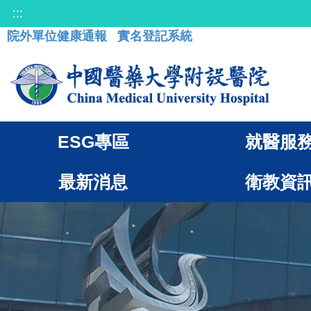
:::
院外單位健康通報
實名登記系統
ESG專區
就醫服
最新消息
衛教資