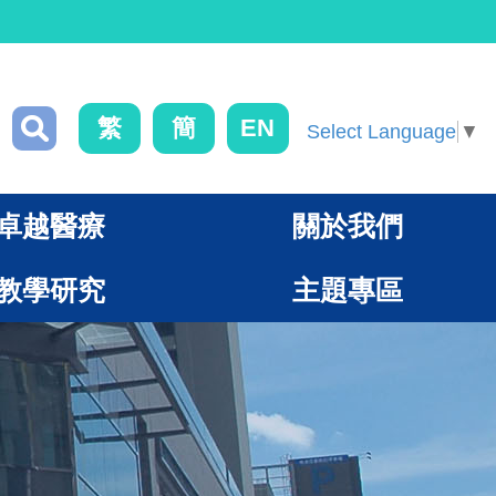
繁
簡
EN
Select Language
▼
卓越醫療
關於我們
教學研究
主題專區