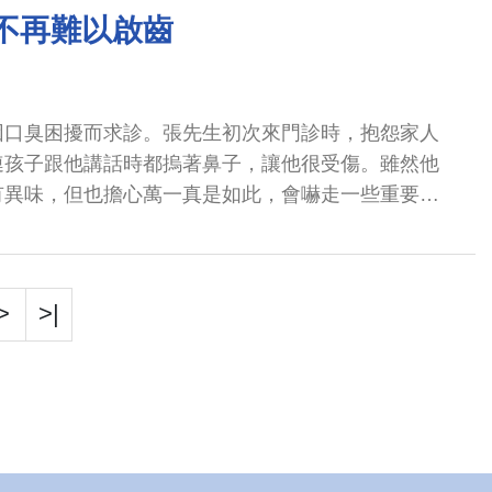
你不再難以啟齒
因口臭困擾而求診。張先生初次來門診時，抱怨家人
連孩子跟他講話時都摀著鼻子，讓他很受傷。雖然他
有異味，但也擔心萬一真是如此，會嚇走一些重要客
>
>|