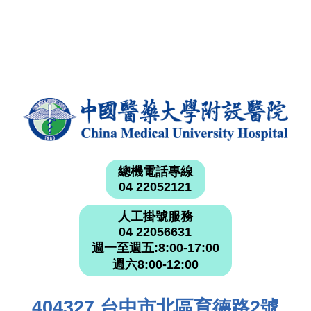
總機電話專線
04 22052121
人工掛號服務
04 22056631
週一至週五:8:00-17:00
週六8:00-12:00
404327 台中市北區育德路2號