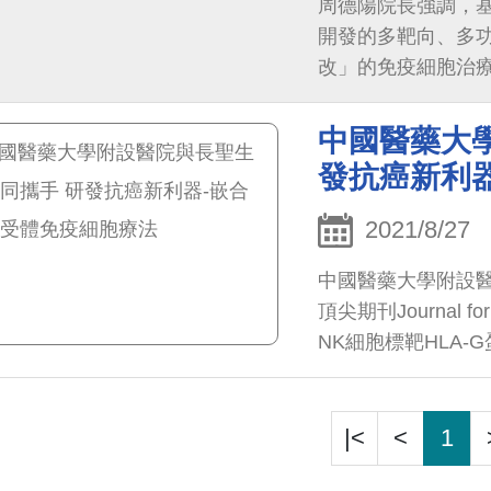
周德陽院長強調，
開發的多靶向、多功能
改」的免疫細胞治
藥物般架上隨取隨
賽跑，並解決病人
中國醫藥大
用心貢獻癌症病人
發抗癌新利
2021/8/27
中國醫藥大學附設醫
頂尖期刊Journal fo
NK細胞標靶HLA-
免疫活化訊號，達到
|<
<
1