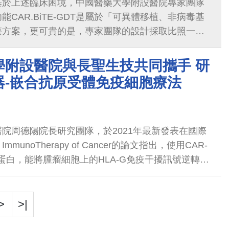
基於上述臨床困境，中國醫藥大學附設醫院專家團隊
CAR.BiTE-GDT是屬於「可異體移植、非病毒基
療方案，更可貴的是，專家團隊的設計採取比照一般
用的策略，對於搶救晚期癌症病人來說，達到跟時間
本身細胞品質問題以及額外的致癌風險等問題，非常
學附設醫院與長聖生技共同攜手 研
。
器-嵌合抗原受體免疫細胞療法
院周德陽院長研究團隊，於2021年最新發表在國際
r ImmunoTherapy of Cancer的論文指出，使用CAR-
G蛋白，能將腫瘤細胞上的HLA-G免疫干擾訊號逆轉成
治療多種實體癌症的效果，包含三陰性...
>
>|