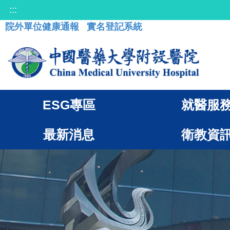
:::
院外單位健康通報
實名登記系統
ESG專區
就醫服
最新消息
衛教資