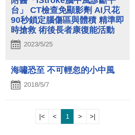
附醫「iStroke腦中風診斷平
台」 CT檢查免顯影劑 AI只花
90秒鎖定腦傷區與體積 精準即
時搶救 術後長者康復能活動
2023/5/25
海嘯恐至 不可輕忽的小中風
2018/5/7
|<
<
1
>
>|