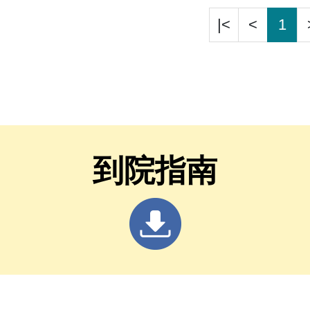
|<
<
1
到院指南