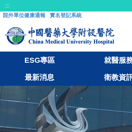
:::
院外單位健康通報
實名登記系統
ESG專區
就醫服
最新消息
衛教資