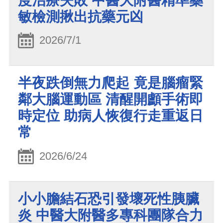
度治療失敗 中醫大附醫精準藥
敏檢測揪出抗藥元凶
2026/7/1
半夜跌倒無力爬起 竟是腦瘤緊
鄰大腦運動區 清醒開顱手術即
時定位 助病人恢復行走重返日
常
2026/6/24
小小膽結石恐引發壞死性胰臟
炎 中醫大附醫多專科團隊合力