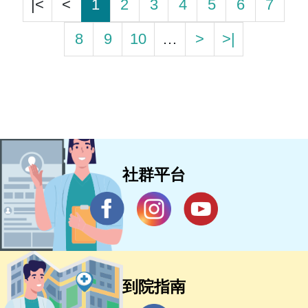
|<
<
1
2
3
4
5
6
7
8
9
10
…
>
>|
社群平台
到院指南