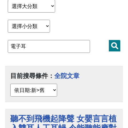
目前搜尋條件：
全院文章
聽不到飛機起降聲 女嬰言言植