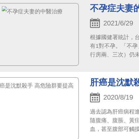
診，醫師利用水冷式
不孕症夫妻
2021/6/29
根據國健署統計，台
有1對不孕。「不
行房兩、三次）仍
不孕症則是指過去
肝癌是沈默
2020/8/19
過去認為肝癌病程
隨腹痛、腹脹、黃
血，甚至腹部可觸
是肝癌末期，治療