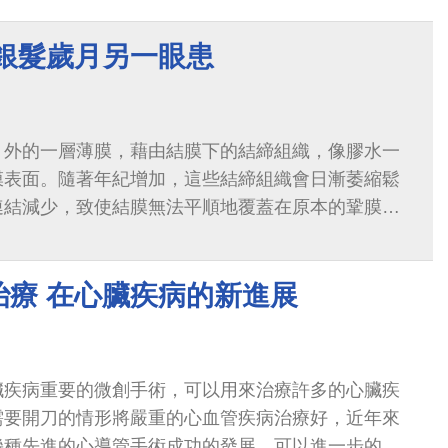
 銀髮歲月另一眼患
）外的一層薄膜，藉由結膜下的結締組織，像膠水一
膜表面。隨著年紀增加，這些結締組織會日漸萎縮鬆
連結減少，致使結膜無法平順地覆蓋在原本的鞏膜外
多層的皺褶，堆積在下眼瞼內側...
治療 在心臟疾病的新進展
臟疾病重要的微創手術，可以用來治療許多的心臟疾
需要開刀的情形將嚴重的心血管疾病治療好，近年來
幾種先進的心導管手術成功的發展，可以進一步的造