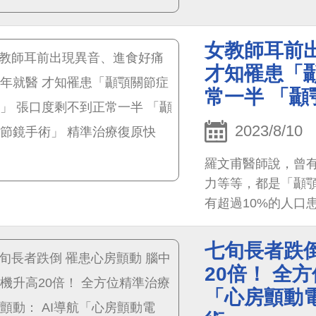
女教師耳前
才知罹患「
常一半 「顳
2023/8/10
羅文甫醫師說，曾
力等等，都是「顳
有超過10%的人口
40歲），通常女性
七旬長者跌倒
20倍！ 全
「心房顫動