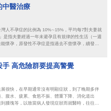
射頻治療技術，高度選擇性地破壞關節神經...
的中醫治療
灣人不孕症的比例為 10%∼15%，平均每7對夫妻就
孕」是指夫妻經過一年未避孕且有規律的性生活（一週
未能懷孕，原發性不孕症是指過去不曾懷孕，續發性
曾有懷孕過。
殺手 高危險群要提高警覺
進展很快，在早期通常沒有明顯症狀，到了晚期多伴
疸、腹水、疲累、食慾不振、體重下降、消化道出
摸到腫塊等，以致當病人發現症狀而就醫時，往往已
效果當然不好。