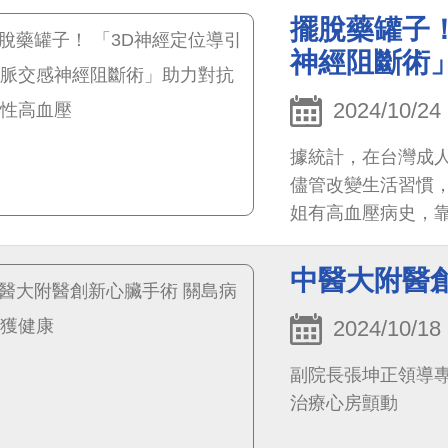
擺脫藥罐子！
神經阻斷術
2024/10/24
據統計，在台灣成人約
儘管改變生活習慣，
姐有高血壓病史，
藥，居家血壓還是
中醫大附醫
2024/10/18
副院長張坤正領導專
治療心房顫動