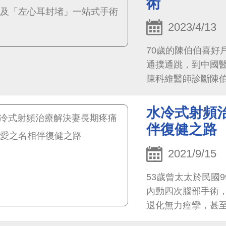
術
2023/4/13
70歲的陳伯伯喜好
通撲通跳，到中國
陳科維醫師診斷陳伯伯罹患
險指數評估（CHA2DS
水冷式射頻
伴復健之路
2021/9/15
53歲曾太太於民國
內動四次腦部手術
退化無力痙攣，甚
雙腳髖關節疼痛狀