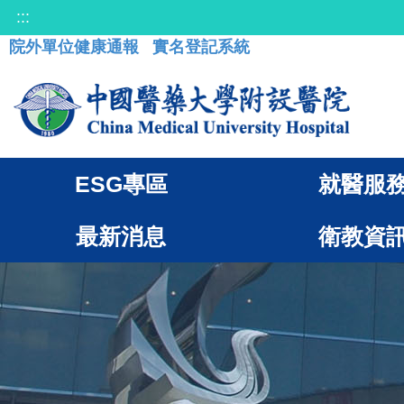
:::
院外單位健康通報
實名登記系統
ESG專區
就醫服
最新消息
衛教資