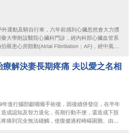
戶外運動及騎自行車，六年前感到心臟忽然會大力撲
醫藥大學附設醫院心臟科門診，經內科部心臟血管系
心房顫動(Atrial Fibrillation；AF)，經中風風
2-VASc Score）
治療解決妻長期疼痛 夫以愛之名相
99年進行腦部顱咽瘤手術後，因後續併發症，在半年
，造成認知及智力退化，長期行動不便，還造成下肢
至疼痛到完全無法碰觸，使復健過程崎嶇困難。由於
況無法克服，來到中國醫藥大學附設醫院疼痛中心求