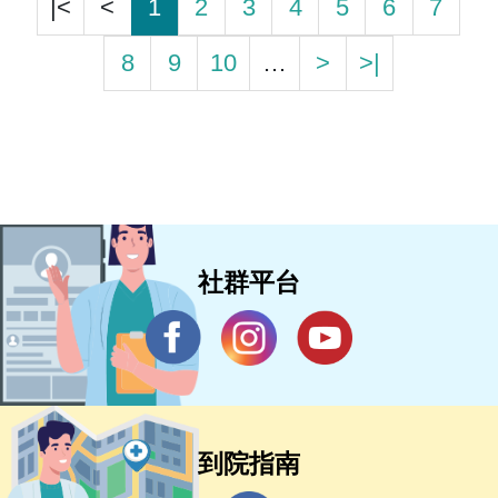
|<
<
1
2
3
4
5
6
7
8
9
10
…
>
>|
社群平台
到院指南