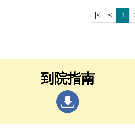
紀錄的效率。
|<
<
1
到院指南