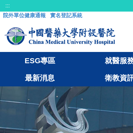
:::
院外單位健康通報
實名登記系統
ESG專區
就醫服
最新消息
衛教資