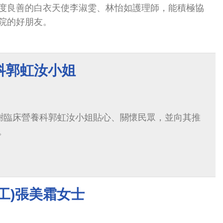
度良善的白衣天使李淑雯、林怡如護理師，能積極協
院的好朋友。
科郭虹汝小姐
謝臨床營養科郭虹汝小姐貼心、關懷民眾，並向其推
。
工)張美霜女士