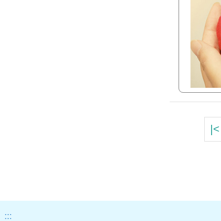
|<
:::