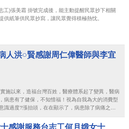
志工)張美霜 掛號完成後，能主動提醒民眾抄下相關
提供紙筆供民眾抄寫，讓民眾覺得積極熱忱。
-病人洪○賢感謝周仁偉醫師與李宜
保實施以來，造福台灣百姓，醫療體系起了變異，醫病
，病患有了健保，不知惜福！視為自我為大的消費型
意識過度?漲抬頭，在在顯示了，病患除了病痛之
心病』作祟，代表了仍有多數病患欠缺看病醫療應有
待教育，讓病患明確了解，醫師是減緩病患的病痛，
女士感謝服務台志工何月娥女士