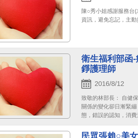
陳○秀小姐感謝服務台(
資訊，避免忘記，主動
衛生福利部函
錚護理師
2016/8/12
致敬的林部長： 自健
關係的變化卻日漸緊繃
態，錯誤的認知，消費
外，另一個大的課題『
的責任與認知義務，亟
民眾張賴○美