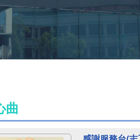
心曲
感謝服務台(志