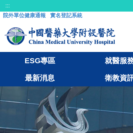
:::
院外單位健康通報
實名登記系統
ESG專區
就醫服
最新消息
衛教資