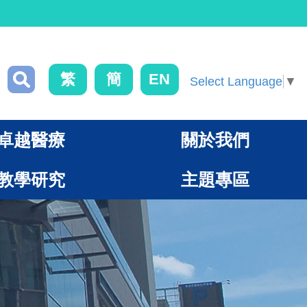
繁
簡
EN
Select Language
▼
卓越醫療
關於我們
教學研究
主題專區