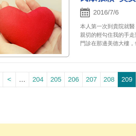
全世界任何一個醫療機
延長壽命!只能減緩或
2016/7/6
力與自我調養的修復能
本人第一次到貴院就醫
經修復後還能如新的功
親切的輕勾住我的手走
確的觀念與心態，顯現了
門診在那邊美德大樓，
及105年7月分別身
接駁車的地方，志工同
承蒙消化內科周仁偉大
工人員很親切，樂意幫
限感恩！ 感恩再感恩！
間，不論下午診或夜間
<
…
204
205
206
207
208
209
對症下藥處置，往往下
的病患全部診療完成才
安靜地等候，即可感受
最後第二位的排序，一
及跟隨的李宜錚護理師
超過夜間診，到?上九
令人敬佩!讓患者的我