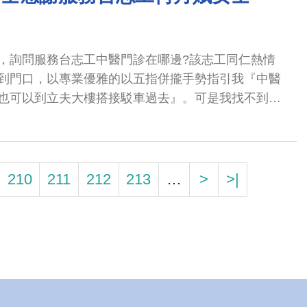
構無法保證病患百分之百的痊癒，更無法百分之百的
根除病痛，最終仍須仰賴自身家族遺傳基因及自身免疫
力，讓自身日漸康復，但絕無法一部幾十年的車子，
，詢問服務台志工中醫門診在哪邊?該志工同仁熱情
能與馬力，這樣的認知 教育部卻沒有從小教育百姓正
到門口，以專業優雅的以五指併攏手勢指引我『中醫
台灣教育另一環節單元的失敗。 個人於103年1月
也可以到立夫大樓搭接駁車過去』。可是我找不到搭
體違和上腹部疼痛前往中國醫藥大學附設醫院看診治療，
仁還親切的說『沒關係，我來帶你過去』，貴院的志
醫師優異的醫療專業技術，得以延續生命！內心中無
助人。
每次門診掛號周大醫師多次掛號排序70到120號之
診，只看到周大醫師對病患貼心！用心！親切的問診
210
211
212
213
…
>
>|
午診都看到晚上8~9點以後，夜間診也都看到已掛號
下班，看到在外等候的病患都很有耐心，面帶安心，
到病患那種『信賴』安全感的醫病關係，因我有次是
進診間 看到 周大醫師親切笑容的問候與專業的問診
的笑容協助，緩解了病患緊張的病痛氛圍，並不會因
點結束時段，造成不悅或抱怨，其敬業精神深得人心
能在那種和睦優質的醫療環境，毫無壓力下就診，除了