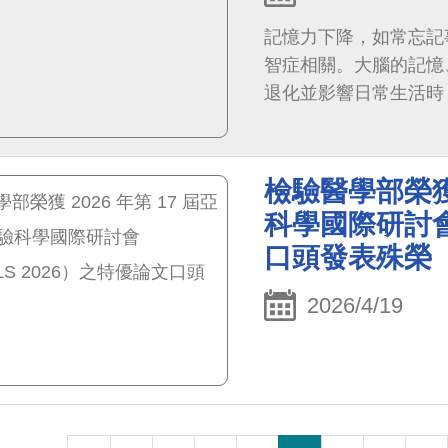
記憶力下降，如常忘記
智症相關。大腦的記憶
退化並影響日常生活時
及其他因素，其中以阿
現，隨病程進展，可能
個性改變等情形，且多
檢驗醫學部榮獲 
為多重原因所致，本中
科學國際研討會
供完整且專業的認知功
口頭發表殊榮
維護腦部健康。
2026/4/19