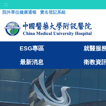
:::
院外單位健康通報
實名登記系統
ESG專區
就醫服
最新消息
衛教資