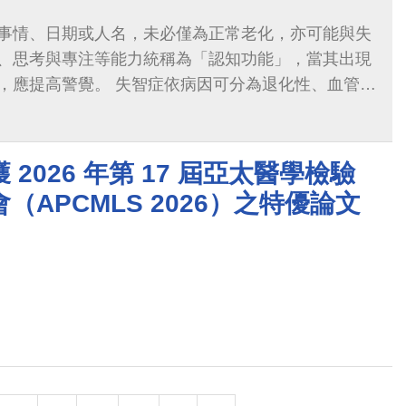
事情、日期或人名，未必僅為正常老化，亦可能與失
、思考與專注等能力統稱為「認知功能」，當其出現
，應提高警覺。 失智症依病因可分為退化性、血管性
茲海默症最為常見。初期多以記憶力衰退為主要表
出現時間、地點混亂、語言困難、物品錯置及情緒或
為不可逆變化。 由於失智症早期症狀不明顯，且可能
2026 年第 17 屆亞太醫學檢驗
心規劃失智健檢套組，整合影像檢查與臨床評估，提
（APCMLS 2026）之特優論文
能檢測服務，協助及早辨識風險並進行適當介入，以