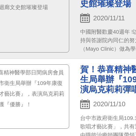
史館璀璨登場
2020/11/11
中國附醫歡慶40週年 
持與答謝院內同仁的努
（Mayo Clinic
端、人工智慧、精準、
賀！恭喜精神
生局舉辦『1
演烏克莉莉彈
2020/11/10
台中市政府衛生局109
歌唱才藝比賽」，共有近
由職能治療師團隊帶領