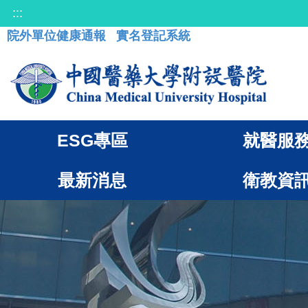
:::
院外單位健康通報
實名登記系統
ESG專區
就醫服
最新消息
衛教資