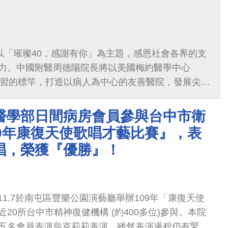
!以「璀璨40，感謝有你」為主題，感恩社會各界的支
力。中國附醫周德陽院長將以美國梅約醫學中心
）做為學習的標竿，打造以病人為中心的友善醫院，發展尖
整合之數位醫療體系
醫學部日間病房會員參與台中市衛
09年康復天使歌唱才藝比賽』，表
唱，榮獲『優勝』！
.11.7於南屯區豐樂公園演藝廳舉辦109年「康復天使
20所台中市精神復健機構 (約400多位)參與。本院
五名會員表演烏克莉莉表演，雖然表演過程仍有緊