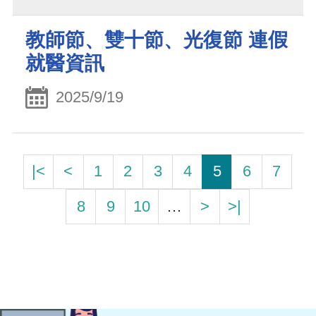
教師節、雙十節、光復節 連假
就醫資訊
2025/9/19
|<
<
1
2
3
4
5
6
7
8
9
10
…
>
>|