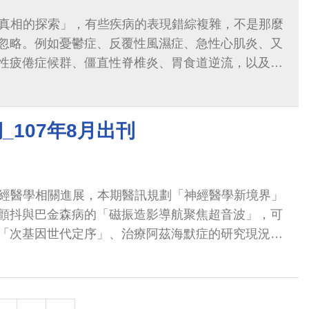
忽略。例如憂鬱症、反覆性風濕症、急性心肌炎、又
性疲倦症候群、僵直性脊椎炎、胃食道逆流，以及指
的嵌甲與甲溝炎，都是相當常見或者會嚴重危害健康的
_107年8月出刊
顫抖與巴金森病的「磁振造影導航聚焦超音波」，可
「次基因世代定序」、治療阿茲海默症的研究現況、
動脈取栓治療」、對抗嚴重巴金森病的「腦深部刺激
精準定位病灶的「高密度腦電圖」、會導致行為改變
等等，閃亮繁星點綴著浩瀚的神經醫學領空。神經外科