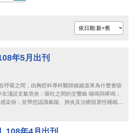
108年5月出刊
在呼吸之間，由胸腔科專科醫師娓娓道來為什麼會咳
存在淺談支氣管炎；吸吐之間的交響曲 喘鳴與哮鳴；
的感染病；並帶您認識氣喘、肺炎及治療阻塞性睡眠呼
吸器之外的選擇；進而討論進入個人化精準醫療時代
_108年4月出刊