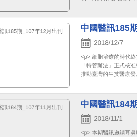
中國醫訊185期
2018/12/7
<p> 細胞治療的時代終於來了！在千呼萬喚聲中，衛生福利部9月初發布的
「特管辦法」正式核准
推動臺灣的生技醫療發展亦將是一大
大學校院務發展委員會
紹了自體免疫細胞對8
讓讀者認識這些最尖端的
中國醫訊184期
2018/11/1
<p> 本期醫訊邀請耳鼻喉部的醫師們介紹多種耳鼻喉疾患，包括聲音沙啞、