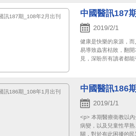
人都應審慎面對的功課
中國醫訊187期
2019/2/1
健康是快樂的泉源，而
易導致蟲害枯敗，翻開
見，深盼所有讀者都能
成，萬一治療曠日彌久
中國醫訊186期
2019/1/1
<p> 本期醫療衛教以內分泌疾患為主題，諸如腦下垂體、腎上腺、甲狀腺的
病變，以及兒童性早熟
關，對於有此困擾的民眾