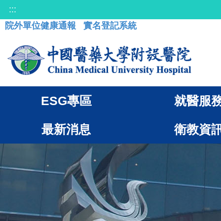
:::
院外單位健康通報
實名登記系統
ESG專區
就醫服
最新消息
衛教資