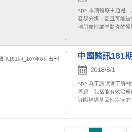
<p> 本期醫療主題是「真相的探索」，有些疾病的表現錯綜複雜，不是那麼
容易分辨，甚且可能被
稱肌痛性腦脊髓炎的慢
(趾)甲修剪不當引起
問題。</p>
中國醫訊181期
2018/8/1
<p> 為了讓讀者了解神經醫學相關進展，本期醫訊規劃「神經醫學新境界」
專題，包括能有效治療
診斷神經基因性疾病的
缺血性腦中風的「顱內
術」、可在癲癇手術中
的抗NMDA受體腦炎