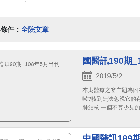
尋條件：
全院文章
國醫訊190期_
2019/5/2
本期醫療之窗主題為困
嗽?咳到無法忽視它的
肺結核 一個不算少見
吸中止症 除了陽壓呼
肺癌的全方位治療策略
中國醫訊189期