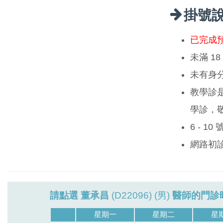
掛號
已完成
未滿 1
未有身
教學診
學診，
6 - 1
網路初