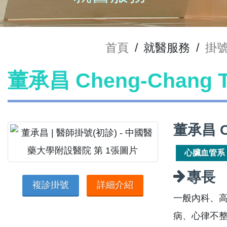
首頁
/
就醫服務
/
掛
董承昌 Cheng-Chang
董承昌 C
心臟血管系
專長
複診掛號
詳細介紹
一般內科、
病、心律不