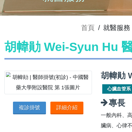
首頁
/
就醫服務
胡幃勛 Wei-Syun Hu
胡幃勛 W
心臟血管系
專長
複診掛號
詳細介紹
一般內科、
臟病、心律