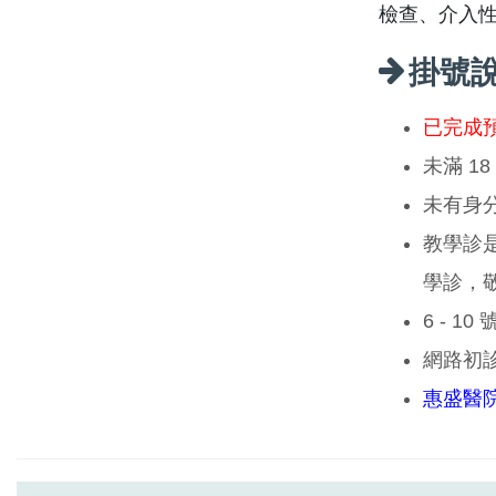
檢查、介入
掛號
已完成
未滿 1
未有身
教學診
學診，
6 - 1
網路初
惠盛醫