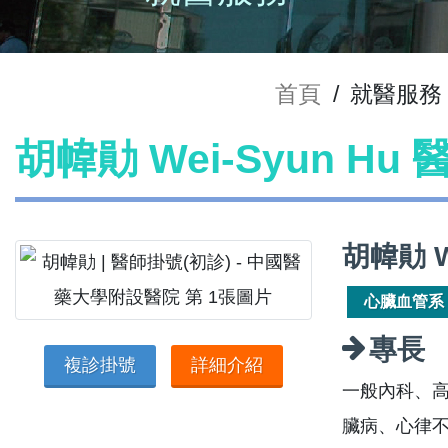
首頁
/
就醫服務
胡幃勛 Wei-Syun Hu
胡幃勛 W
心臟血管系
專長
複診掛號
詳細介紹
一般內科、
臟病、心律