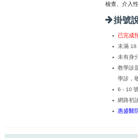
檢查、介入
掛號
已完成
未滿 1
未有身
教學診
學診，
6 - 1
網路初
惠盛醫