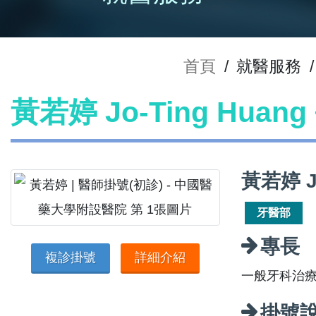
首頁
/
就醫服務
/
黃若婷 Jo-Ting Hua
黃若婷 J
牙醫部
專長
複診掛號
詳細介紹
一般牙科治
掛號