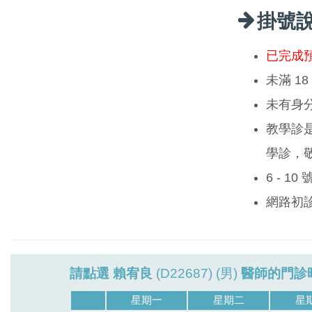
掛號
已完成
未滿 1
未有身
教學診
學診，
6 - 1
網路初