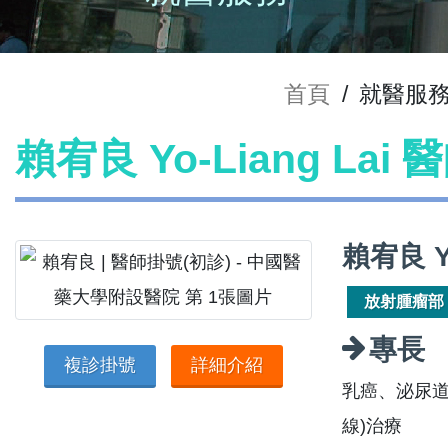
首頁
/
就醫服
賴宥良 Yo-Liang Lai
賴宥良 Y
放射腫瘤部
專長
複診掛號
詳細介紹
乳癌、泌尿道
線)治療