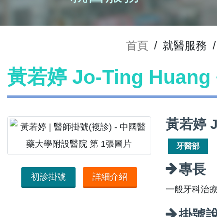
首頁
/
就醫服務
/
黃若婷 Jo-Ting Hua
黃若婷 J
牙醫部
專長
初診掛號
詳細介紹
一般牙科治
掛號