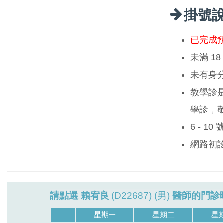
掛號
已完成
未滿 1
未有身
教學診
學診，
6 - 1
網路初