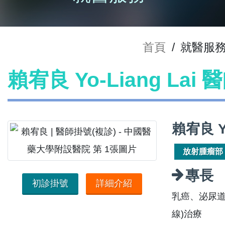
首頁
/
就醫服
賴宥良 Yo-Liang Lai
賴宥良 Y
放射腫瘤部
專長
初診掛號
詳細介紹
乳癌、泌尿道
線)治療