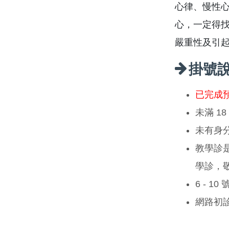
心律、慢性
心，一定得
嚴重性及引
掛號
已完成
未滿 1
未有身
教學診
學診，
6 - 1
網路初